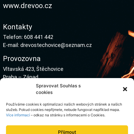
www.drevoo.cz
Kontakty
Telefon:
608 441 442
E-mail:
drevostechovice@seznam.cz
Provozovna
Vltavská 423, Štěchovice
Praha – Západ
Spravovat Souhlas s
cookies
Otevírací doba
Používáme cookies k optimalizaci našich webových stránek a našich
služeb. Pokud cookies nepřijmete, nebude fungovat například mapa.
Pondělí až pátek
Více informací
– odkaz na stránku s informacemi o Cookies.
7:30 – 15:30
Přijmout
Nabídka