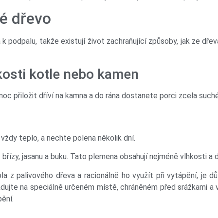
vé dřevo
 k podpalu, takže existují život zachraňující způsoby, jak ze dř
kosti kotle nebo kamen
c přiložit dříví na kamna a do rána dostanete porci zcela suché
 vždy teplo, a nechte polena několik dní.
břízy, jasanu a buku. Tato plemena obsahují nejméně vlhkosti a d
z palivového dřeva a racionálně ho využít při vytápění, je důle
ladujte na speciálně určeném místě, chráněném před srážkami a 
pění.