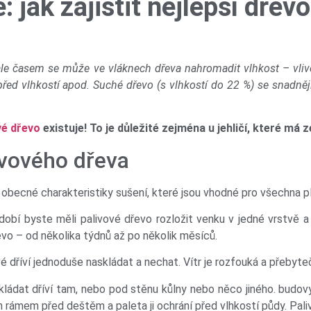
 jak zajistit nejlepší dřevo
, ale časem se může ve vláknech dřeva nahromadit vlhkost – vl
 vlhkostí apod. Suché dřevo (s vlhkostí do 22 %) se snadněji a r
vé dřevo
existuje! To je důležité zejména u jehličí, které má
ivového dřeva
ují obecné charakteristiky sušení, které jsou vhodné pro všechna 
dobí byste měli palivové dřevo rozložit venku v jedné vrstvě
vo – od několika týdnů až po několik měsíců.
é dříví jednoduše naskládat a nechat. Vítr je rozfouká a přebyte
kládat dříví tam, nebo pod stěnu kůlny nebo něco jiného. budov
m rámem před deštěm a paleta ji ochrání před vlhkostí půdy. Pal