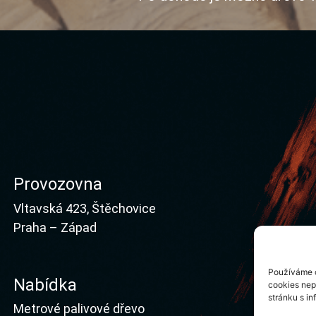
Provozovna
Vltavská 423, Štěchovice
Praha – Západ
Používáme c
Nabídka
cookies nep
stránku s i
Metrové palivové dřevo