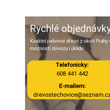
Rychlé objednávk
Kvalitní palivové dřevo z okolí Prahy 
možností dovozu i úklidu
Telefonicky:
608 441 442
E-mailem:
drevostechovice@seznam.c