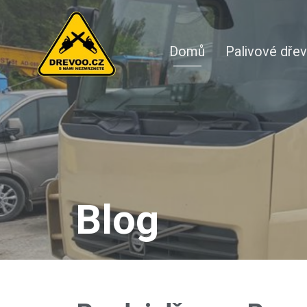
Domů
Palivové dře
Blog