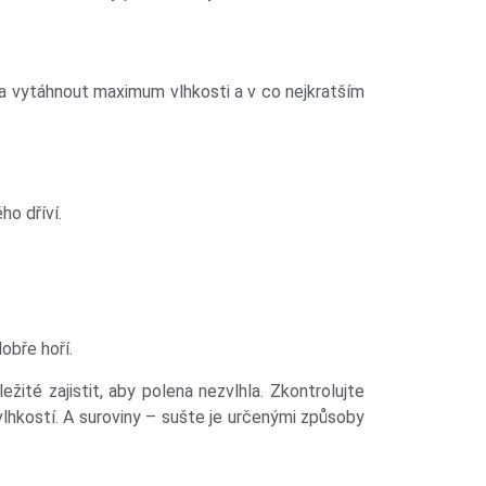
eva vytáhnout maximum vlhkosti a v co nejkratším
ho dříví.
obře hoří.
žité zajistit, aby polena nezvlhla. Zkontrolujte
vlhkostí. A suroviny – sušte je určenými způsoby