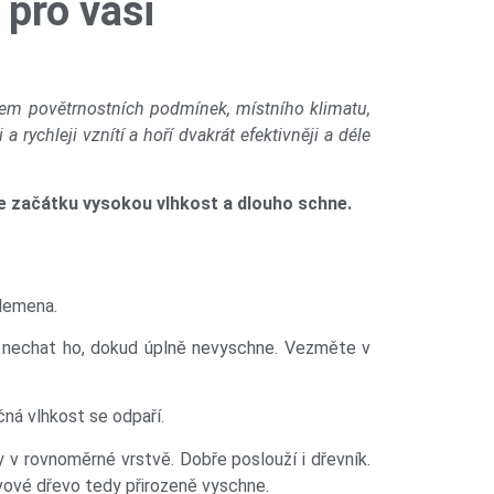
 pro vaši
ivem povětrnostních podmínek, místního klimatu,
ychleji vznítí a hoří dvakrát efektivněji a déle
 ze začátku vysokou vlhkost a dlouho schne.
plemena.
 a nechat ho, dokud úplně nevyschne. Vezměte v
čná vlhkost se odpaří.
y v rovnoměrné vrstvě. Dobře poslouží i dřevník.
ivové dřevo tedy přirozeně vyschne.