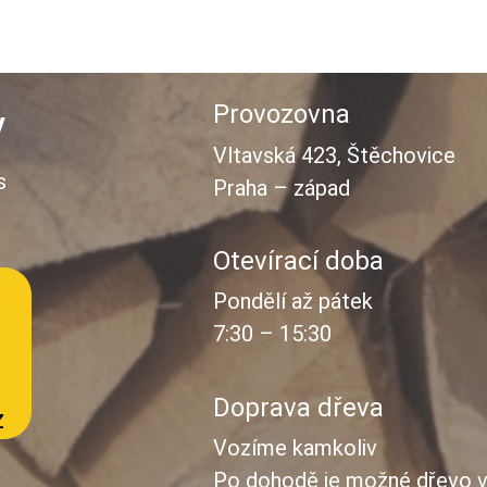
Provozovna
y
Vltavská 423, Štěchovice
s
Praha – západ
Otevírací doba
Pondělí až pátek
7:30 – 15:30
Doprava dřeva
z
Vozíme kamkoliv
Po dohodě je možné dřevo v