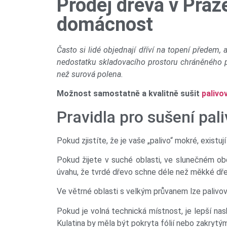
Prodej dřeva v Praze:
domácnost
Často si lidé objednají dříví na topení předem
nedostatku skladovacího prostoru chráněného před
než surová polena.
Možnost samostatně a kvalitně sušit
palivo
Pravidla pro sušení pal
Pokud zjistíte, že je vaše „palivo“ mokré, exist
Pokud žijete v suché oblasti, ve slunečném ob
úvahu, že tvrdé dřevo schne déle než měkké dře
Ve větrné oblasti s velkým průvanem lze palivov
Pokud je volná technická místnost, je lepší nas
Kulatina by měla být pokryta fólií nebo zakrytý